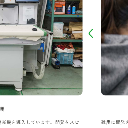
機
裁断機を導入しています。開発をスピ
靴用に開発