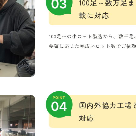
100足～数万足
軟に対応
100足〜の小ロット製造から、数千
要望に応じた幅広いロット数でご依
国内外協力工場
対応