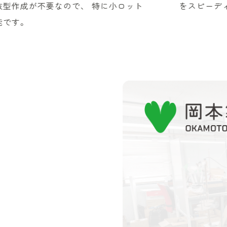
型作成が不要なので、 特に小ロット
をスピーデ
能です。